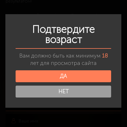
результатом!
388
Лайк
1
Дизлайк
0
Подтвердите
возраст
Получить доступ
к закрытому каталогу
Вам должно быть как минимум
18
Комментариев нет
лет для просмотра сайта
Добавить комментарий
ДА
НЕТ