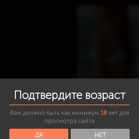
Подтвердите возраст
Вам должно быть как минимум
18
лет для
просмотра сайта
Кристина
Анна
(22 года)
(28 лет)
ДА
НЕТ
Рост:
177 см
Рост:
168 см