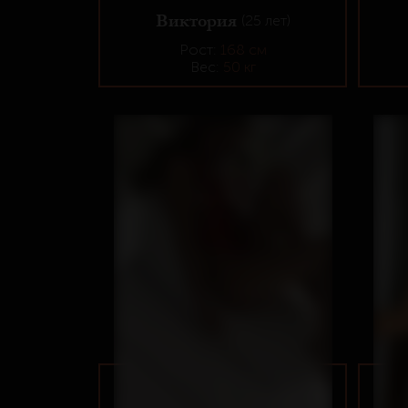
Виктория
(25 лет)
Рост:
168 см
Вес:
50 кг