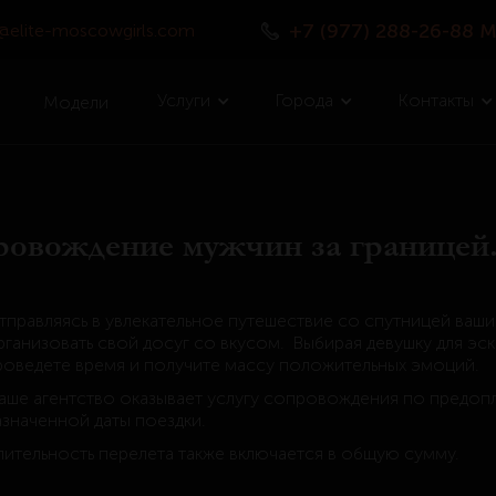
+7 (977) 288-26-88 
o@elite-moscowgirls.com
Услуги
Города
Контакты
Модели
ровождение мужчин за границей
тправляясь в увлекательное путешествие со спутницей ваши
рганизовать свой досуг со вкусом. Выбирая девушку для э
роведете время и получите массу положительных эмоций.
аше агентство оказывает услугу сопровождения по предопл
азначенной даты поездки.
лительность перелета также включается в общую сумму.