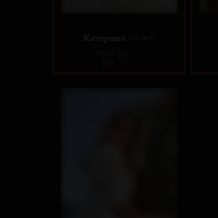
Катерина
(24 лет)
Рост:
172 см
Вес:
55 кг