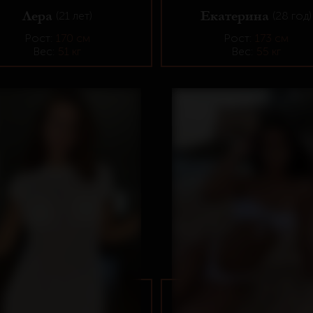
Лера
Екатерина
(21 лет)
(28 год)
Рост:
170 см
Рост:
173 см
Вес:
51 кг
Вес:
55 кг