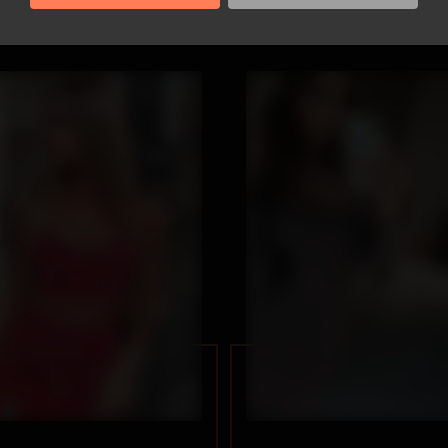
Вес:
56 кг
Вес:
50 кг