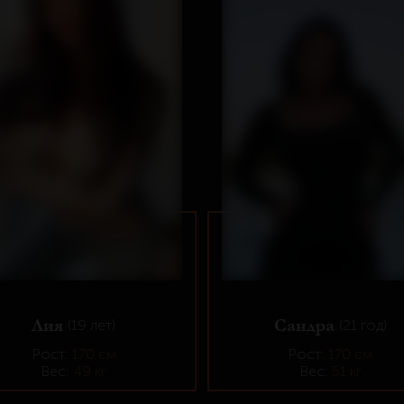
Лия
Сандра
(19 лет)
(21 год)
Рост:
170 см
Рост:
170 см
Вес:
49 кг
Вес:
51 кг