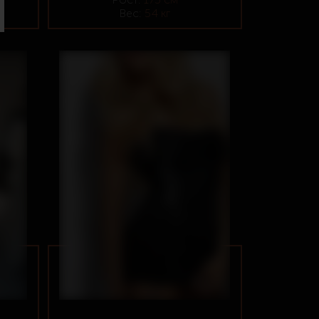
Вес:
54 кг