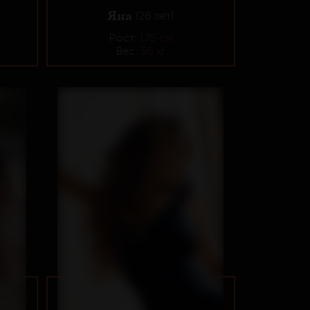
Яна
(26 лет)
Рост:
175 см
Вес:
56 кг