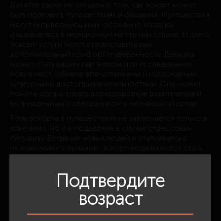
Давайте также не забудем о том, как эскорт может
быть полезен в путешествиях и общении. Путешествия
могут быть волнующими, особенно когда вы
оказываетесь в незнакомом месте или стране. И здесь
эскорт-услуги могут предоставить вам
дополнительный комфорт и уверенность. Девушка
может стать вашим партнером при исследовании
новых мест, обмене впечатлениями и наслаждении
культурными достопримечательностями. Она может
помочь организовать разнообразные развлечения и
быть надежным собеседником в незнакомой среде.
Роль эскорта в путешествиях не заключается только в
компании, но и в поддержке в случае стрессовых
ситуаций. Встречая новых людей и сталкиваясь с
незнакомыми обычаями, эскорт-модели могут стать
вашей опорой и помочь вам преодолеть языковые и
культурные барьеры.
Подтвердите
В заключение, эскорт-услуги имеют широкий спектр
применения и могут быть ценными для тех, кому
возраст
требуется эмоциональная поддержка, компаньонство
или просто приятное общение. Они помогают людям