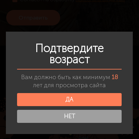
Подтвердите
возраст
Вам должно быть как минимум
18
лет для просмотра сайта
ДА
НЕТ
Санкт-Петербург
Санкт-Петербург
Новосибирск
Новосибирск
Лондон
Лондон
Киев
Киев
Монако
Монако
Сочи
Сочи
Владивосток
Владивосток
Нью-Йорк
Нью-Йорк
Дубай
Дубай