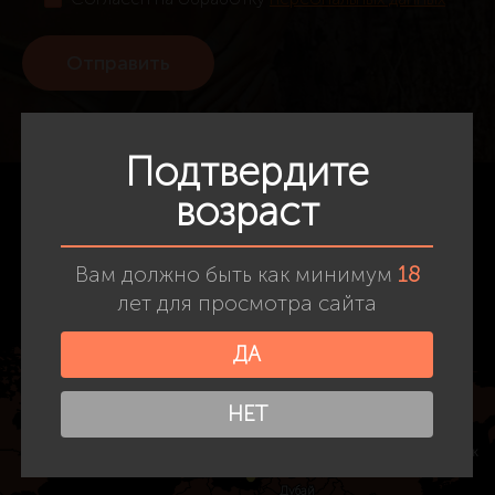
Подтвердите
возраст
Вам должно быть как минимум
18
лет для просмотра сайта
ДА
НЕТ
Санкт-Петербург
Санкт-Петербург
Новосибирск
Новосибирск
Лондон
Лондон
Киев
Киев
Монако
Монако
Сочи
Сочи
Владивосток
Владивосток
Нью-Йорк
Нью-Йорк
Дубай
Дубай